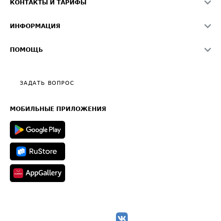
КОНТАКТЫ И ТАРИФЫ
Памятка по проверке контрагентов
Индекс ATI.SU FTL РФ
О системе ATI.SU
Светофор+
Средние ставки
ИНФОРМАЦИЯ
Контактная информация
Страхование
Выгодные направления
Блог
Реклама на сайте
О формировании Паспорта
ПОМОЩЬ
Эксклюзивные материалы
Тарифы
Видео по работе с ATI.SU
Политика конфиденциальности
Полезное по перевозкам
Общие положения
ЗАДАТЬ ВОПРОС
Часто задаваемые вопросы (FAQ)
Карта сайта
Техническая информация
МОБИЛЬНЫЕ ПРИЛОЖЕНИЯ