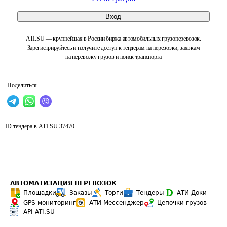
Вход
ATI.SU — крупнейшая в России биржа автомобильных грузоперевозок.
Зарегистрируйтесь и получите доступ к тендерам на перевозки, заявкам
на перевозку грузов и поиск транспорта
Поделиться
ID тендера в ATI.SU
37470
АВТОМАТИЗАЦИЯ ПЕРЕВОЗОК
Площадки
Заказы
Торги
Тендеры
АТИ-Доки
GPS-мониторинг
АТИ Мессенджер
Цепочки грузов
API ATI.SU