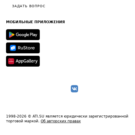
Полезное по перевозкам
Общие положения
ЗАДАТЬ ВОПРОС
Часто задаваемые вопросы (FAQ)
Карта сайта
Техническая информация
МОБИЛЬНЫЕ ПРИЛОЖЕНИЯ
1998-2026
© ATI.SU является юридически зарегистрированной
торговой маркой.
Об авторских правах