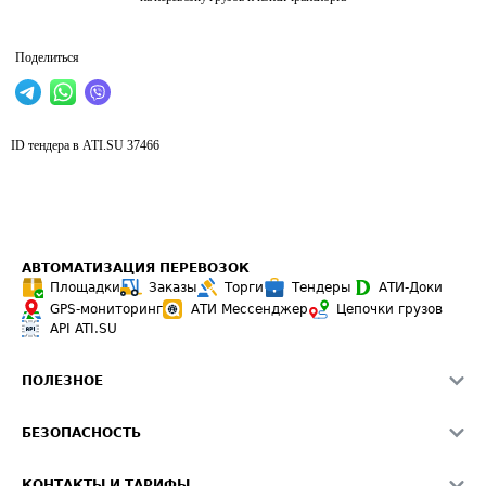
Поделиться
ID тендера в ATI.SU
37466
АВТОМАТИЗАЦИЯ ПЕРЕВОЗОК
Площадки
Заказы
Торги
Тендеры
АТИ-Доки
GPS-мониторинг
АТИ Мессенджер
Цепочки грузов
API ATI.SU
ПОЛЕЗНОЕ
Расчет расстояний
БЕЗОПАСНОСТЬ
Академия ATI.SU
ATI.SU о безопасности
Звезды ATI.SU на вашем сайте
КОНТАКТЫ И ТАРИФЫ