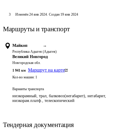
3
Изменён
24 янв 2024
.
Создан
19 янв 2024
Маршруты и транспорт
Майкоп
→
Республика Адыгея (Адыгея)
Великий Новгород
Новгородская обл.
Маршрут на карте
1 941
км
Кол-во машин:
1
Варианты транспорта
низкорамный, трал, балковоз(негабарит), негабарит,
низкорам.платф., телескопический
Тендерная документация