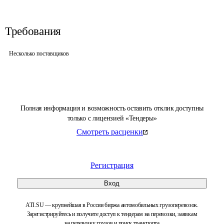
Требования
Несколько поставщиков
Полная информация и возможность оставить отклик доступны
только с лицензией «Тендеры»
Смотреть расценки
Регистрация
Вход
ATI.SU — крупнейшая в России биржа автомобильных грузоперевозок.
Зарегистрируйтесь и получите доступ к тендерам на перевозки, заявкам
на перевозку грузов и поиск транспорта