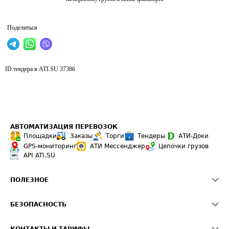
Поделиться
ID тендера в ATI.SU
37386
АВТОМАТИЗАЦИЯ ПЕРЕВОЗОК
Площадки
Заказы
Торги
Тендеры
АТИ-Доки
GPS-мониторинг
АТИ Мессенджер
Цепочки грузов
API ATI.SU
ПОЛЕЗНОЕ
Расчет расстояний
БЕЗОПАСНОСТЬ
Академия ATI.SU
ATI.SU о безопасности
Звезды ATI.SU на вашем сайте