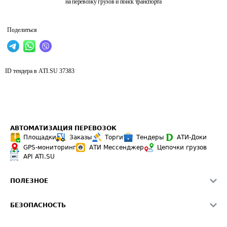
на перевозку грузов и поиск транспорта
Поделиться
ID тендера в ATI.SU
37383
АВТОМАТИЗАЦИЯ ПЕРЕВОЗОК
Площадки
Заказы
Торги
Тендеры
АТИ-Доки
GPS-мониторинг
АТИ Мессенджер
Цепочки грузов
API ATI.SU
ПОЛЕЗНОЕ
Расчет расстояний
БЕЗОПАСНОСТЬ
Академия ATI.SU
ATI.SU о безопасности
Звезды ATI.SU на вашем сайте