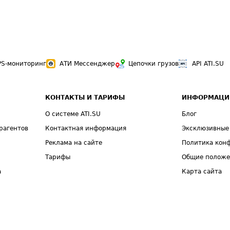
PS-мониторинг
АТИ Мессенджер
Цепочки грузов
API ATI.SU
КОНТАКТЫ И ТАРИФЫ
ИНФОРМАЦИ
О системе ATI.SU
Блог
рагентов
Контактная информация
Эксклюзивные
Реклама на сайте
Политика кон
Тарифы
Общие полож
а
Карта сайта