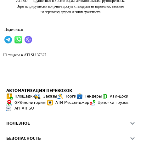
ATI.SU — крупнейшая в России биржа автомобильных грузоперевозок.
Зарегистрируйтесь и получите доступ к тендерам на перевозки, заявкам
на перевозку грузов и поиск транспорта
Поделиться
ID тендера в ATI.SU
37327
АВТОМАТИЗАЦИЯ ПЕРЕВОЗОК
Площадки
Заказы
Торги
Тендеры
АТИ-Доки
GPS-мониторинг
АТИ Мессенджер
Цепочки грузов
API ATI.SU
ПОЛЕЗНОЕ
Расчет расстояний
БЕЗОПАСНОСТЬ