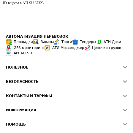
ID тендера в ATI.SU
37323
АВТОМАТИЗАЦИЯ ПЕРЕВОЗОК
Площадки
Заказы
Торги
Тендеры
АТИ-Доки
GPS-мониторинг
АТИ Мессенджер
Цепочки грузов
API ATI.SU
ПОЛЕЗНОЕ
Расчет расстояний
БЕЗОПАСНОСТЬ
Академия ATI.SU
ATI.SU о безопасности
Звезды ATI.SU на вашем сайте
КОНТАКТЫ И ТАРИФЫ
Памятка по проверке контрагентов
Индекс ATI.SU FTL РФ
О системе ATI.SU
Светофор+
Средние ставки
ИНФОРМАЦИЯ
Контактная информация
Страхование
Выгодные направления
Блог
Реклама на сайте
О формировании Паспорта
ПОМОЩЬ
Эксклюзивные материалы
Тарифы