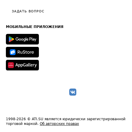
Видео по работе с ATI.SU
Политика конфиденциальности
Полезное по перевозкам
Общие положения
ЗАДАТЬ ВОПРОС
Часто задаваемые вопросы (FAQ)
Карта сайта
Техническая информация
МОБИЛЬНЫЕ ПРИЛОЖЕНИЯ
1998-2026
© ATI.SU является юридически зарегистрированной
торговой маркой.
Об авторских правах