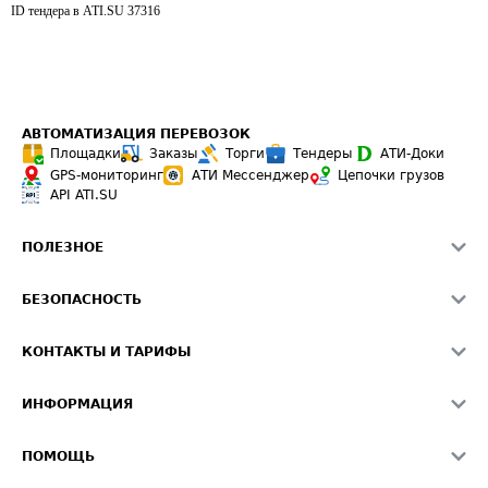
ID тендера в ATI.SU
37316
АВТОМАТИЗАЦИЯ ПЕРЕВОЗОК
Площадки
Заказы
Торги
Тендеры
АТИ-Доки
GPS-мониторинг
АТИ Мессенджер
Цепочки грузов
API ATI.SU
ПОЛЕЗНОЕ
Расчет расстояний
БЕЗОПАСНОСТЬ
Академия ATI.SU
ATI.SU о безопасности
Звезды ATI.SU на вашем сайте
КОНТАКТЫ И ТАРИФЫ
Памятка по проверке контрагентов
Индекс ATI.SU FTL РФ
О системе ATI.SU
Светофор+
Средние ставки
ИНФОРМАЦИЯ
Контактная информация
Страхование
Выгодные направления
Блог
Реклама на сайте
О формировании Паспорта
ПОМОЩЬ
Эксклюзивные материалы
Тарифы