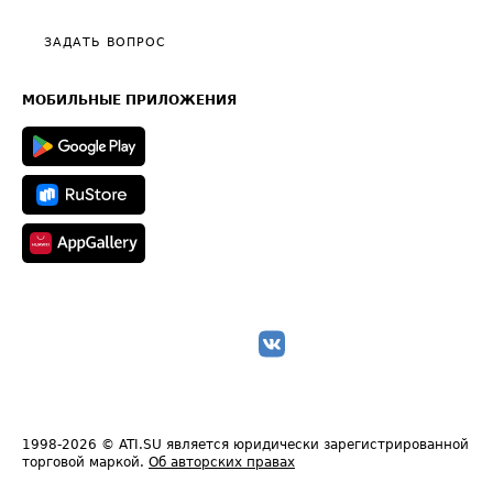
Видео по работе с ATI.SU
Политика конфиденциальности
Полезное по перевозкам
Общие положения
ЗАДАТЬ ВОПРОС
Часто задаваемые вопросы (FAQ)
Карта сайта
Техническая информация
МОБИЛЬНЫЕ ПРИЛОЖЕНИЯ
1998-2026
© ATI.SU является юридически зарегистрированной
торговой маркой.
Об авторских правах