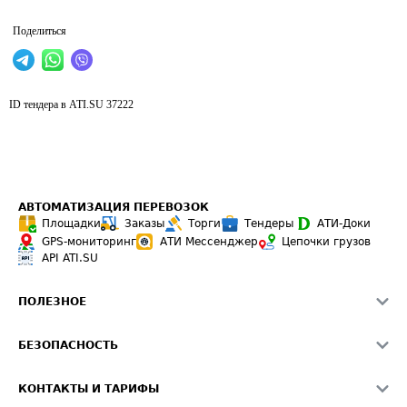
Поделиться
ID тендера в ATI.SU
37222
АВТОМАТИЗАЦИЯ ПЕРЕВОЗОК
Площадки
Заказы
Торги
Тендеры
АТИ-Доки
GPS-мониторинг
АТИ Мессенджер
Цепочки грузов
API ATI.SU
ПОЛЕЗНОЕ
Расчет расстояний
БЕЗОПАСНОСТЬ
Академия ATI.SU
ATI.SU о безопасности
Звезды ATI.SU на вашем сайте
КОНТАКТЫ И ТАРИФЫ
Памятка по проверке контрагентов