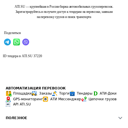
ATI.SU — крупнейшая в России биржа автомобильных грузоперевозок.
Зарегистрируйтесь и получите доступ к тендерам на перевозки, заявкам
на перевозку грузов и поиск транспорта
Поделиться
ID тендера в ATI.SU
37220
АВТОМАТИЗАЦИЯ ПЕРЕВОЗОК
Площадки
Заказы
Торги
Тендеры
АТИ-Доки
GPS-мониторинг
АТИ Мессенджер
Цепочки грузов
API ATI.SU
ПОЛЕЗНОЕ
Расчет расстояний