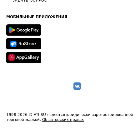
Общие положения
ЗАДАТЬ ВОПРОС
Часто задаваемые вопросы (FAQ)
Карта сайта
Техническая информация
МОБИЛЬНЫЕ ПРИЛОЖЕНИЯ
1998-2026
© ATI.SU является юридически зарегистрированной
торговой маркой.
Об авторских правах