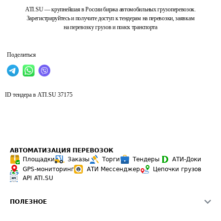
ATI.SU — крупнейшая в России биржа автомобильных грузоперевозок.
Зарегистрируйтесь и получите доступ к тендерам на перевозки, заявкам
на перевозку грузов и поиск транспорта
Поделиться
ID тендера в ATI.SU
37175
АВТОМАТИЗАЦИЯ ПЕРЕВОЗОК
Площадки
Заказы
Торги
Тендеры
АТИ-Доки
GPS-мониторинг
АТИ Мессенджер
Цепочки грузов
API ATI.SU
ПОЛЕЗНОЕ
Расчет расстояний