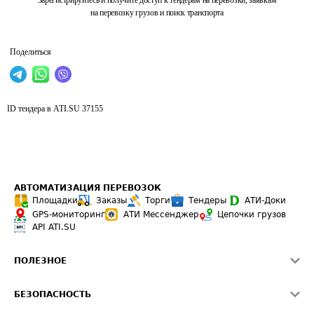
Зарегистрируйтесь и получите доступ к тендерам на перевозки, заявкам
на перевозку грузов и поиск транспорта
Поделиться
ID тендера в ATI.SU
37155
АВТОМАТИЗАЦИЯ ПЕРЕВОЗОК
Площадки
Заказы
Торги
Тендеры
АТИ-Доки
GPS-мониторинг
АТИ Мессенджер
Цепочки грузов
API ATI.SU
ПОЛЕЗНОЕ
Расчет расстояний
БЕЗОПАСНОСТЬ
Академия ATI.SU