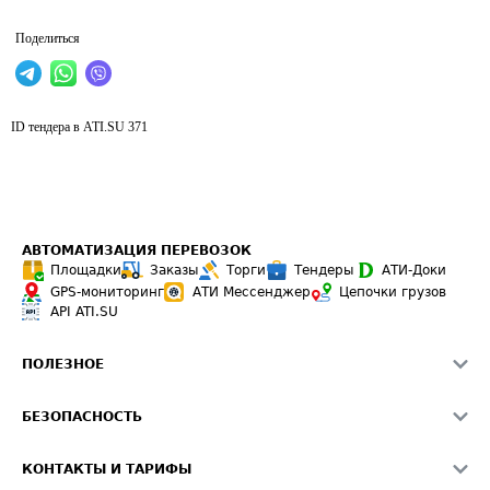
Поделиться
ID тендера в ATI.SU
371
АВТОМАТИЗАЦИЯ ПЕРЕВОЗОК
Площадки
Заказы
Торги
Тендеры
АТИ-Доки
GPS-мониторинг
АТИ Мессенджер
Цепочки грузов
API ATI.SU
ПОЛЕЗНОЕ
Расчет расстояний
БЕЗОПАСНОСТЬ
Академия ATI.SU
ATI.SU о безопасности
Звезды ATI.SU на вашем сайте
КОНТАКТЫ И ТАРИФЫ
Памятка по проверке контрагентов