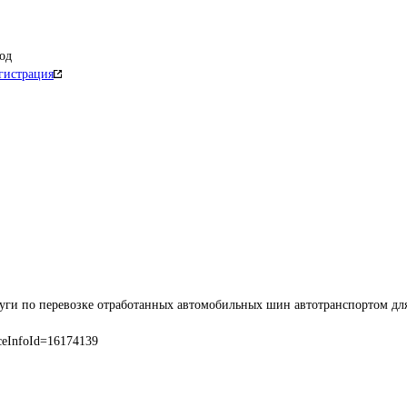
од
гистрация
уги по перевозке отработанных автомобильных шин автотранспортом дл
ceInfoId=16174139