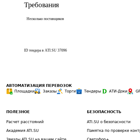
Требования
Несколько поставщиков
ID тендера в ATI.SU
37096
АВТОМАТИЗАЦИЯ ПЕРЕВОЗОК
Площадки
Заказы
Торги
Тендеры
АТИ-Доки
G
ПОЛЕЗНОЕ
БЕЗОПАСНОСТЬ
Расчет расстояний
ATI.SU о безопасности
Академия ATI.SU
Памятка по проверке конт
Звезды ATI.SU на вашем сайте
Светофор+