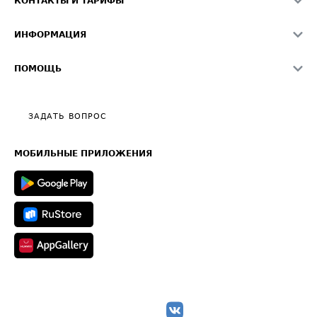
КОНТАКТЫ И ТАРИФЫ
Памятка по проверке контрагентов
Индекс ATI.SU FTL РФ
О системе ATI.SU
Светофор+
Средние ставки
ИНФОРМАЦИЯ
Контактная информация
Страхование
Выгодные направления
Блог
Реклама на сайте
О формировании Паспорта
ПОМОЩЬ
Эксклюзивные материалы
Тарифы
Видео по работе с ATI.SU
Политика конфиденциальности
Полезное по перевозкам
Общие положения
ЗАДАТЬ ВОПРОС
Часто задаваемые вопросы (FAQ)
Карта сайта
Техническая информация
МОБИЛЬНЫЕ ПРИЛОЖЕНИЯ