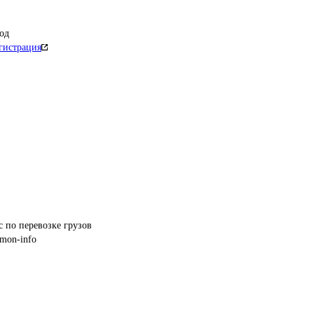
од
гистрация
с по перевозке грузов
mon-info