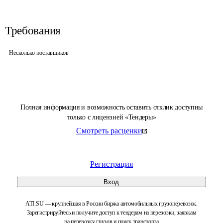
Требования
Несколько поставщиков
Полная информация и возможность оставить отклик доступны
только с лицензией «Тендеры»
Смотреть расценки
Регистрация
Вход
ATI.SU — крупнейшая в России биржа автомобильных грузоперевозок.
Зарегистрируйтесь и получите доступ к тендерам на перевозки, заявкам
на перевозку грузов и поиск транспорта