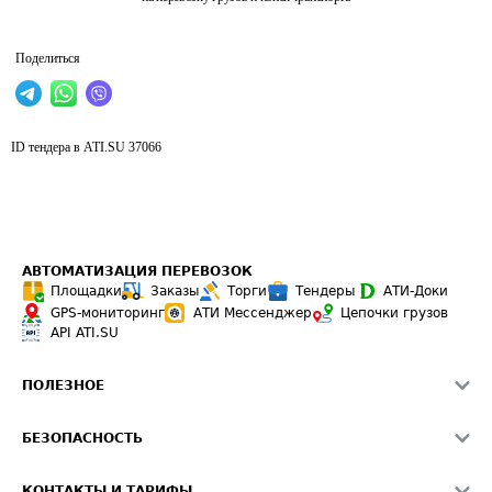
Поделиться
ID тендера в ATI.SU
37066
АВТОМАТИЗАЦИЯ ПЕРЕВОЗОК
Площадки
Заказы
Торги
Тендеры
АТИ-Доки
GPS-мониторинг
АТИ Мессенджер
Цепочки грузов
API ATI.SU
ПОЛЕЗНОЕ
Расчет расстояний
БЕЗОПАСНОСТЬ
Академия ATI.SU
ATI.SU о безопасности
Звезды ATI.SU на вашем сайте
КОНТАКТЫ И ТАРИФЫ