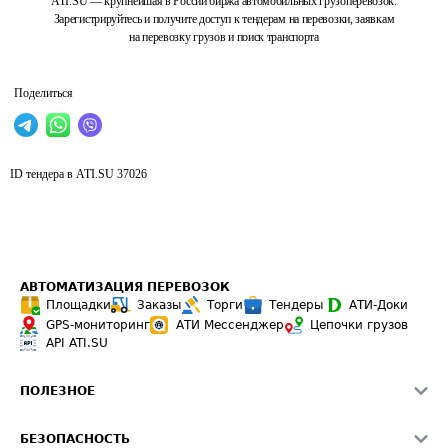
ATI.SU — крупнейшая в России биржа автомобильных грузоперевозок.
Зарегистрируйтесь и получите доступ к тендерам на перевозки, заявкам
на перевозку грузов и поиск транспорта
Поделиться
ID тендера в ATI.SU
37026
АВТОМАТИЗАЦИЯ ПЕРЕВОЗОК
Площадки
Заказы
Торги
Тендеры
АТИ-Доки
GPS-мониторинг
АТИ Мессенджер
Цепочки грузов
API ATI.SU
ПОЛЕЗНОЕ
Расчет расстояний
БЕЗОПАСНОСТЬ