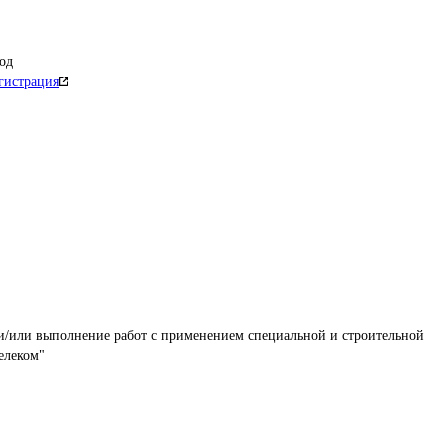
од
гистрация
и/или выполнение работ с применением специальной и строительной 
елеком"