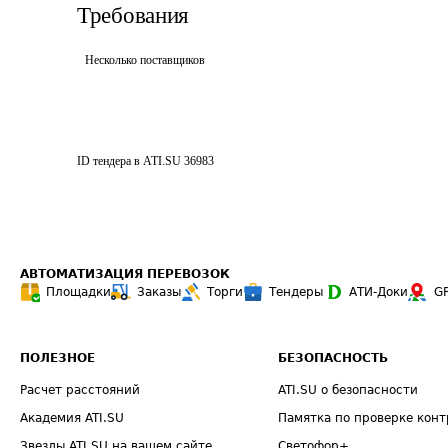
Требования
Несколько поставщиков
ID тендера в ATI.SU
36983
АВТОМАТИЗАЦИЯ ПЕРЕВОЗОК
Площадки
Заказы
Торги
Тендеры
АТИ-Доки
G
ПОЛЕЗНОЕ
БЕЗОПАСНОСТЬ
Расчет расстояний
ATI.SU о безопасности
Академия ATI.SU
Памятка по проверке конт
Звезды ATI.SU на вашем сайте
Светофор+