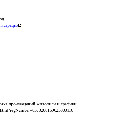
од
гистрация
возке произведений живописи и графики
.html?regNumber=0373200159623000110