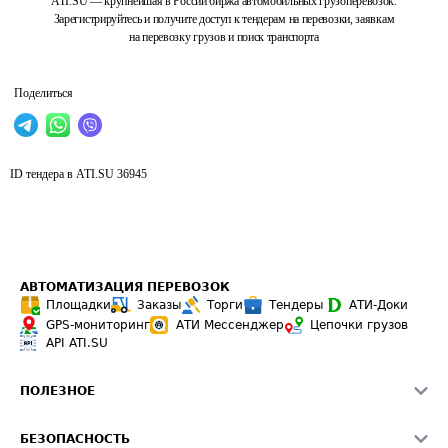
ATI.SU — крупнейшая в России биржа автомобильных грузоперевозок.
Зарегистрируйтесь и получите доступ к тендерам на перевозки, заявкам
на перевозку грузов и поиск транспорта
Поделиться
ID тендера в ATI.SU
36945
АВТОМАТИЗАЦИЯ ПЕРЕВОЗОК
Площадки
Заказы
Торги
Тендеры
АТИ-Доки
GPS-мониторинг
АТИ Мессенджер
Цепочки грузов
API ATI.SU
ПОЛЕЗНОЕ
Расчет расстояний
БЕЗОПАСНОСТЬ