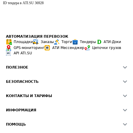
ID тендера в ATI.SU
36928
АВТОМАТИЗАЦИЯ ПЕРЕВОЗОК
Площадки
Заказы
Торги
Тендеры
АТИ-Доки
GPS-мониторинг
АТИ Мессенджер
Цепочки грузов
API ATI.SU
ПОЛЕЗНОЕ
Расчет расстояний
БЕЗОПАСНОСТЬ
Академия ATI.SU
ATI.SU о безопасности
Звезды ATI.SU на вашем сайте
КОНТАКТЫ И ТАРИФЫ
Памятка по проверке контрагентов
Индекс ATI.SU FTL РФ
О системе ATI.SU
Светофор+
Средние ставки
ИНФОРМАЦИЯ
Контактная информация
Страхование
Выгодные направления
Блог
Реклама на сайте
О формировании Паспорта
ПОМОЩЬ
Эксклюзивные материалы
Тарифы