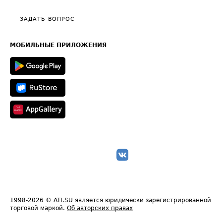
Видео по работе с ATI.SU
Политика конфиденциальности
Полезное по перевозкам
Общие положения
ЗАДАТЬ ВОПРОС
Часто задаваемые вопросы (FAQ)
Карта сайта
Техническая информация
МОБИЛЬНЫЕ ПРИЛОЖЕНИЯ
1998-2026
© ATI.SU является юридически зарегистрированной
торговой маркой.
Об авторских правах