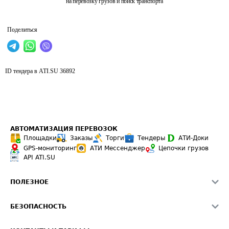
на перевозку грузов и поиск транспорта
Поделиться
ID тендера в ATI.SU
36892
АВТОМАТИЗАЦИЯ ПЕРЕВОЗОК
Площадки
Заказы
Торги
Тендеры
АТИ-Доки
GPS-мониторинг
АТИ Мессенджер
Цепочки грузов
API ATI.SU
ПОЛЕЗНОЕ
Расчет расстояний
БЕЗОПАСНОСТЬ
Академия ATI.SU
ATI.SU о безопасности
Звезды ATI.SU на вашем сайте