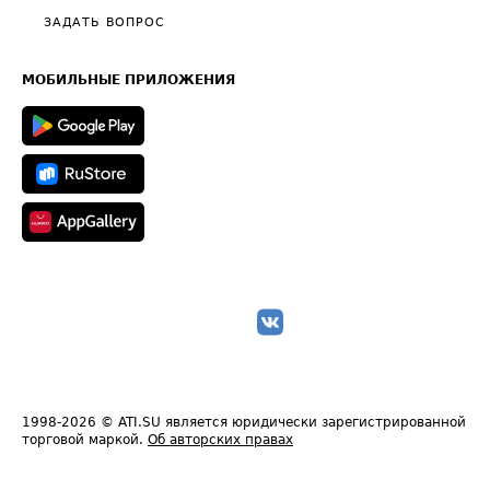
Полезное по перевозкам
Общие положения
ЗАДАТЬ ВОПРОС
Часто задаваемые вопросы (FAQ)
Карта сайта
Техническая информация
МОБИЛЬНЫЕ ПРИЛОЖЕНИЯ
1998-2026
© ATI.SU является юридически зарегистрированной
торговой маркой.
Об авторских правах