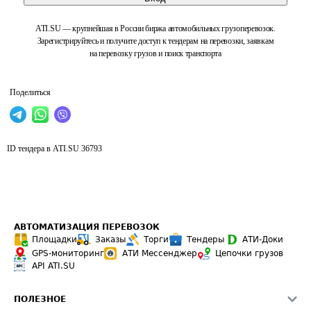
ATI.SU — крупнейшая в России биржа автомобильных грузоперевозок.
Зарегистрируйтесь и получите доступ к тендерам на перевозки, заявкам
на перевозку грузов и поиск транспорта
Поделиться
ID тендера в ATI.SU
36793
АВТОМАТИЗАЦИЯ ПЕРЕВОЗОК
Площадки
Заказы
Торги
Тендеры
АТИ-Доки
GPS-мониторинг
АТИ Мессенджер
Цепочки грузов
API ATI.SU
ПОЛЕЗНОЕ