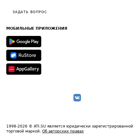
Видео по работе с ATI.SU
Политика конфиденциальности
Полезное по перевозкам
Общие положения
ЗАДАТЬ ВОПРОС
Часто задаваемые вопросы (FAQ)
Карта сайта
Техническая информация
МОБИЛЬНЫЕ ПРИЛОЖЕНИЯ
1998-2026
© ATI.SU является юридически зарегистрированной
торговой маркой.
Об авторских правах