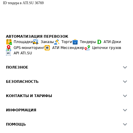
ID тендера в ATI.SU
36769
АВТОМАТИЗАЦИЯ ПЕРЕВОЗОК
Площадки
Заказы
Торги
Тендеры
АТИ-Доки
GPS-мониторинг
АТИ Мессенджер
Цепочки грузов
API ATI.SU
ПОЛЕЗНОЕ
Расчет расстояний
БЕЗОПАСНОСТЬ
Академия ATI.SU
ATI.SU о безопасности
Звезды ATI.SU на вашем сайте
КОНТАКТЫ И ТАРИФЫ
Памятка по проверке контрагентов
Индекс ATI.SU FTL РФ
О системе ATI.SU
Светофор+
Средние ставки
ИНФОРМАЦИЯ
Контактная информация
Страхование
Выгодные направления
Блог
Реклама на сайте
О формировании Паспорта
ПОМОЩЬ
Эксклюзивные материалы
Тарифы