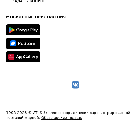
Общие положения
ЗАДАТЬ ВОПРОС
Часто задаваемые вопросы (FAQ)
Карта сайта
Техническая информация
МОБИЛЬНЫЕ ПРИЛОЖЕНИЯ
1998-2026
© ATI.SU является юридически зарегистрированной
торговой маркой.
Об авторских правах