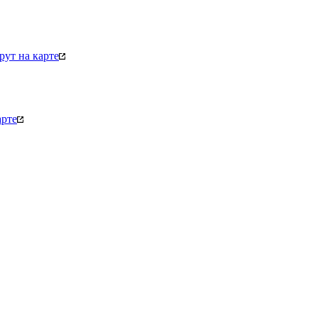
ут на карте
арте