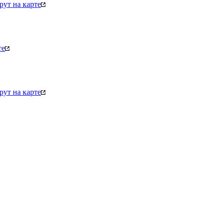
ут на карте
те
ут на карте