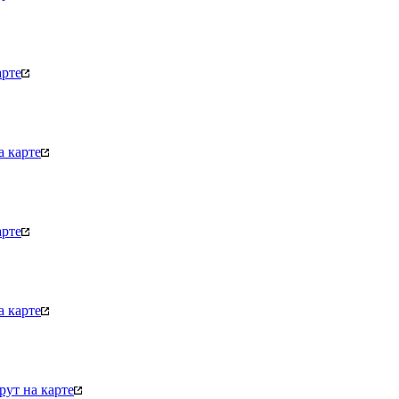
арте
 карте
арте
 карте
ут на карте