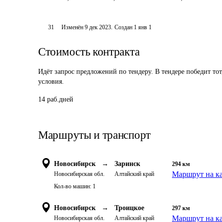
31
Изменён
9 дек 2023
.
Создан
1 янв 1
Стоимость контракта
Идёт запрос предложений по тендеру. В тендере победит то
условия.
14 раб.дней
Маршруты и транспорт
Новосибирск
→
Заринск
294
км
Маршрут на к
Новосибирская обл.
Алтайский край
Кол-во машин:
1
Новосибирск
→
Троицкое
297
км
Маршрут на к
Новосибирская обл.
Алтайский край