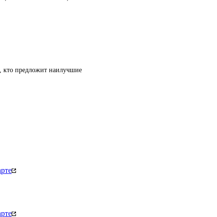
т, кто предложит наилучшие
арте
арте