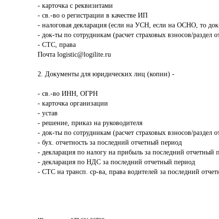
- карточка с реквизитами

- св.-во о регистрации в качестве ИП

- налоговая декларация (если на УСН, если на ОСНО, то док
- док-ты по сотрудникам (расчет страховых взносов/раздел 
- СТС, права

Почта logistic@logilite.ru

2. Документы для юридических лиц (копии) - 

- св.-во ИНН, ОГРН

- карточка организации

- устав

- решение, приказ на руководителя

- док-ты по сотрудникам (расчет страховых взносов/раздел 
- бух. отчетность за последний отчетный период

- декларация по налогу на прибыль за последний отчетный п
- декларация по НДС за последний отчетный период

- СТС на трансп. ср-ва, права водителей за последний отче