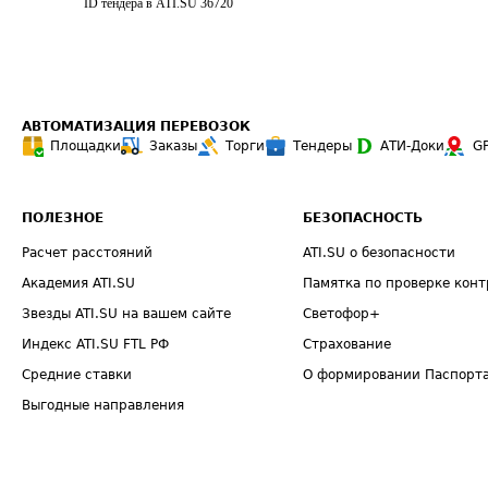
ID тендера в ATI.SU
36720
АВТОМАТИЗАЦИЯ ПЕРЕВОЗОК
Площадки
Заказы
Торги
Тендеры
АТИ-Доки
G
ПОЛЕЗНОЕ
БЕЗОПАСНОСТЬ
Расчет расстояний
ATI.SU о безопасности
Академия ATI.SU
Памятка по проверке конт
Звезды ATI.SU на вашем сайте
Светофор+
Индекс ATI.SU FTL РФ
Страхование
Средние ставки
О формировании Паспорт
Выгодные направления