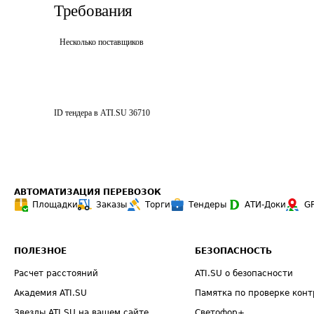
Требования
Несколько поставщиков
ID тендера в ATI.SU
36710
АВТОМАТИЗАЦИЯ ПЕРЕВОЗОК
Площадки
Заказы
Торги
Тендеры
АТИ-Доки
G
ПОЛЕЗНОЕ
БЕЗОПАСНОСТЬ
Расчет расстояний
ATI.SU о безопасности
Академия ATI.SU
Памятка по проверке конт
Звезды ATI.SU на вашем сайте
Светофор+