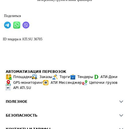
Поделиться
ID тендера в ATI.SU
36705
АВТОМАТИЗАЦИЯ ПЕРЕВОЗОК
Площадки
Заказы
Торги
Тендеры
АТИ-Доки
GPS-мониторинг
АТИ Мессенджер
Цепочки грузов
API ATI.SU
ПОЛЕЗНОЕ
Расчет расстояний
БЕЗОПАСНОСТЬ
Академия ATI.SU
ATI.SU о безопасности
Звезды ATI.SU на вашем сайте