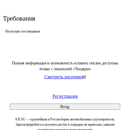
Требования
Несколько поставщиков
Полная информация и возможность оставить отклик доступны
только с лицензией «Тендеры»
Смотреть расценки
Регистрация
Вход
ATI.SU — крупнейшая в России биржа автомобильных грузоперевозок.
Зарегистрируйтесь и получите доступ к тендерам на перевозки, заявкам
на перевозку грузов и поиск транспорта