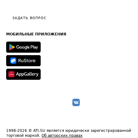
Эксклюзивные материалы
Тарифы
Видео по работе с ATI.SU
Политика конфиденциальности
Полезное по перевозкам
Общие положения
ЗАДАТЬ ВОПРОС
Часто задаваемые вопросы (FAQ)
Карта сайта
Техническая информация
МОБИЛЬНЫЕ ПРИЛОЖЕНИЯ
1998-2026
© ATI.SU является юридически зарегистрированной
торговой маркой.
Об авторских правах