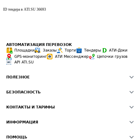
ID тендера в ATI.SU
36693
АВТОМАТИЗАЦИЯ ПЕРЕВОЗОК
Площадки
Заказы
Торги
Тендеры
АТИ-Доки
GPS-мониторинг
АТИ Мессенджер
Цепочки грузов
API ATI.SU
ПОЛЕЗНОЕ
Расчет расстояний
БЕЗОПАСНОСТЬ
Академия ATI.SU
ATI.SU о безопасности
Звезды ATI.SU на вашем сайте
КОНТАКТЫ И ТАРИФЫ
Памятка по проверке контрагентов
Индекс ATI.SU FTL РФ
О системе ATI.SU
Светофор+
Средние ставки
ИНФОРМАЦИЯ
Контактная информация
Страхование
Выгодные направления
Блог
Реклама на сайте
О формировании Паспорта
ПОМОЩЬ