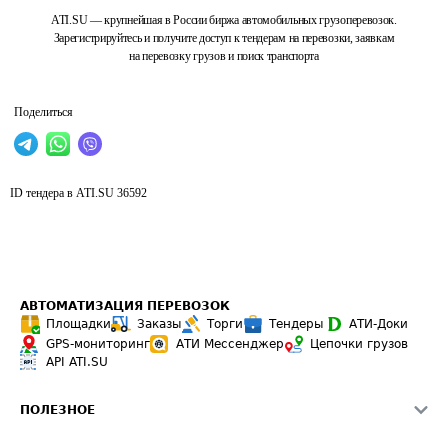
ATI.SU — крупнейшая в России биржа автомобильных грузоперевозок.
Зарегистрируйтесь и получите доступ к тендерам на перевозки, заявкам
на перевозку грузов и поиск транспорта
Поделиться
ID тендера в ATI.SU
36592
АВТОМАТИЗАЦИЯ ПЕРЕВОЗОК
Площадки
Заказы
Торги
Тендеры
АТИ-Доки
GPS-мониторинг
АТИ Мессенджер
Цепочки грузов
API ATI.SU
ПОЛЕЗНОЕ
Расчет расстояний