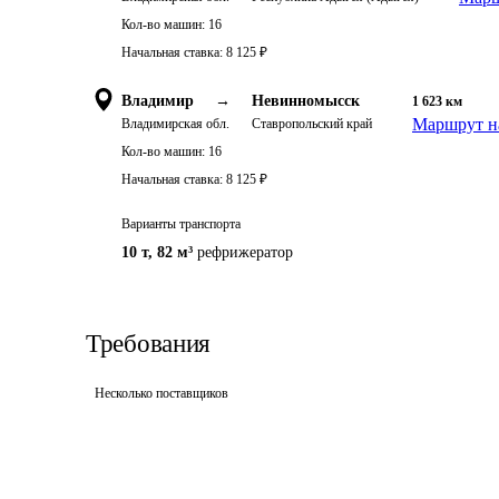
Кол-во машин:
16
Начальная ставка:
8 125
₽
Владимир
→
Невинномысск
1 623
км
Маршрут н
Владимирская обл.
Ставропольский край
Кол-во машин:
16
Начальная ставка:
8 125
₽
Варианты транспорта
10 т
,
82 м³
рефрижератор
Требования
Несколько поставщиков