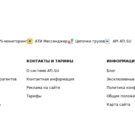
PS-мониторинг
АТИ Мессенджер
Цепочки грузов
API ATI.SU
КОНТАКТЫ И ТАРИФЫ
ИНФОРМАЦИ
О системе ATI.SU
Блог
рагентов
Контактная информация
Эксклюзивные
Реклама на сайте
Политика кон
Тарифы
Общие полож
а
Карта сайта