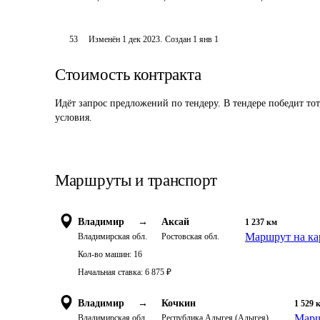
53
Изменён
1 дек 2023
.
Создан
1 янв 1
Стоимость контракта
Идёт запрос предложений по тендеру. В тендере победит то
условия.
Маршруты и транспорт
Владимир
→
Аксай
1 237
км
Маршрут на ка
Владимирская обл.
Ростовская обл.
Кол-во машин:
16
Начальная ставка:
6 875
₽
Владимир
→
Кочкин
1 529
Марш
Владимирская обл.
Республика Адыгея (Адыгея)