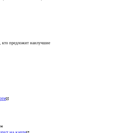
т, кто предложит наилучшие
рте
км
рут на карте