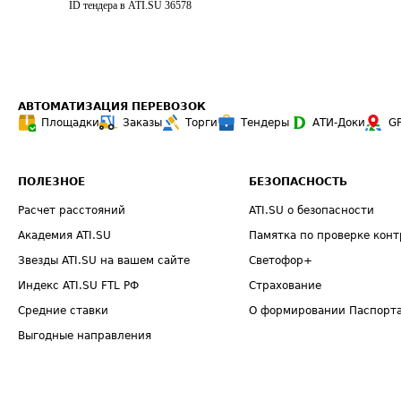
ID тендера в ATI.SU
36578
АВТОМАТИЗАЦИЯ ПЕРЕВОЗОК
Площадки
Заказы
Торги
Тендеры
АТИ-Доки
G
ПОЛЕЗНОЕ
БЕЗОПАСНОСТЬ
Расчет расстояний
ATI.SU о безопасности
Академия ATI.SU
Памятка по проверке конт
Звезды ATI.SU на вашем сайте
Светофор+
Индекс ATI.SU FTL РФ
Страхование
Средние ставки
О формировании Паспорт
Выгодные направления