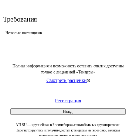
Требования
Несколько поставщиков
Полная информация и возможность оставить отклик доступны
только с лицензией «Тендеры»
Смотреть расценки
Регистрация
Вход
ATI.SU — крупнейшая в России биржа автомобильных грузоперевозок.
Зарегистрируйтесь и получите доступ к тендерам на перевозки, заявкам
на перевозку грузов и поиск транспорта