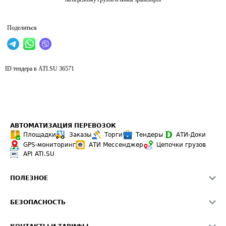
Поделиться
ID тендера в ATI.SU
36571
АВТОМАТИЗАЦИЯ ПЕРЕВОЗОК
Площадки
Заказы
Торги
Тендеры
АТИ-Доки
GPS-мониторинг
АТИ Мессенджер
Цепочки грузов
API ATI.SU
ПОЛЕЗНОЕ
Расчет расстояний
БЕЗОПАСНОСТЬ
Академия ATI.SU
ATI.SU о безопасности
Звезды ATI.SU на вашем сайте