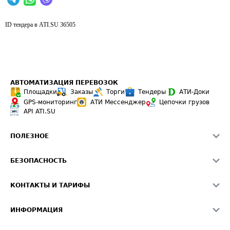
ID тендера в ATI.SU
36505
АВТОМАТИЗАЦИЯ ПЕРЕВОЗОК
Площадки
Заказы
Торги
Тендеры
АТИ-Доки
GPS-мониторинг
АТИ Мессенджер
Цепочки грузов
API ATI.SU
ПОЛЕЗНОЕ
Расчет расстояний
БЕЗОПАСНОСТЬ
Академия ATI.SU
ATI.SU о безопасности
Звезды ATI.SU на вашем сайте
КОНТАКТЫ И ТАРИФЫ
Памятка по проверке контрагентов
Индекс ATI.SU FTL РФ
О системе ATI.SU
Светофор+
Средние ставки
ИНФОРМАЦИЯ
Контактная информация
Страхование
Выгодные направления
Блог