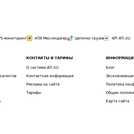
PS-мониторинг
АТИ Мессенджер
Цепочки грузов
API ATI.SU
КОНТАКТЫ И ТАРИФЫ
ИНФОРМАЦИ
О системе ATI.SU
Блог
рагентов
Контактная информация
Эксклюзивные
Реклама на сайте
Политика кон
Тарифы
Общие полож
а
Карта сайта