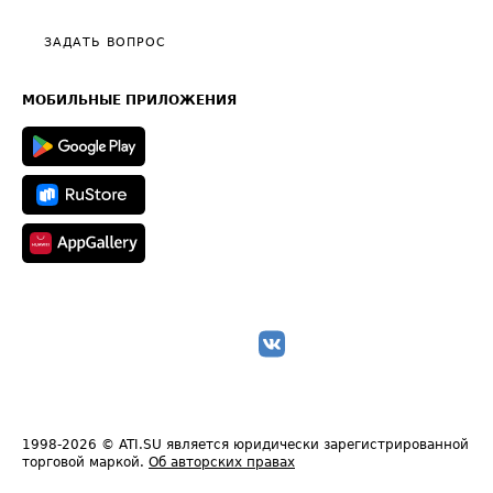
Видео по работе с ATI.SU
Политика конфиденциальности
Полезное по перевозкам
Общие положения
ЗАДАТЬ ВОПРОС
Часто задаваемые вопросы (FAQ)
Карта сайта
Техническая информация
МОБИЛЬНЫЕ ПРИЛОЖЕНИЯ
1998-2026
© ATI.SU является юридически зарегистрированной
торговой маркой.
Об авторских правах