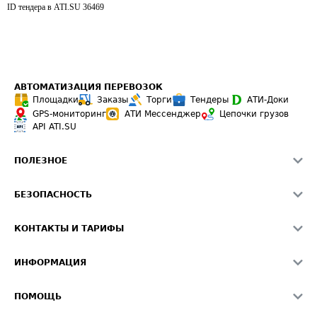
ID тендера в ATI.SU
36469
АВТОМАТИЗАЦИЯ ПЕРЕВОЗОК
Площадки
Заказы
Торги
Тендеры
АТИ-Доки
GPS-мониторинг
АТИ Мессенджер
Цепочки грузов
API ATI.SU
ПОЛЕЗНОЕ
Расчет расстояний
БЕЗОПАСНОСТЬ
Академия ATI.SU
ATI.SU о безопасности
Звезды ATI.SU на вашем сайте
КОНТАКТЫ И ТАРИФЫ
Памятка по проверке контрагентов
Индекс ATI.SU FTL РФ
О системе ATI.SU
Светофор+
Средние ставки
ИНФОРМАЦИЯ
Контактная информация
Страхование
Выгодные направления
Блог
Реклама на сайте
О формировании Паспорта
ПОМОЩЬ
Эксклюзивные материалы
Тарифы