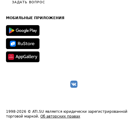
Полезное по перевозкам
Общие положения
ЗАДАТЬ ВОПРОС
Часто задаваемые вопросы (FAQ)
Карта сайта
Техническая информация
МОБИЛЬНЫЕ ПРИЛОЖЕНИЯ
1998-2026
© ATI.SU является юридически зарегистрированной
торговой маркой.
Об авторских правах