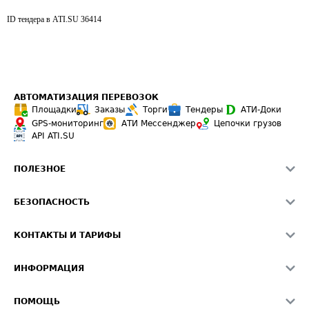
ID тендера в ATI.SU
36414
АВТОМАТИЗАЦИЯ ПЕРЕВОЗОК
Площадки
Заказы
Торги
Тендеры
АТИ-Доки
GPS-мониторинг
АТИ Мессенджер
Цепочки грузов
API ATI.SU
ПОЛЕЗНОЕ
Расчет расстояний
БЕЗОПАСНОСТЬ
Академия ATI.SU
ATI.SU о безопасности
Звезды ATI.SU на вашем сайте
КОНТАКТЫ И ТАРИФЫ
Памятка по проверке контрагентов
Индекс ATI.SU FTL РФ
О системе ATI.SU
Светофор+
Средние ставки
ИНФОРМАЦИЯ
Контактная информация
Страхование
Выгодные направления
Блог
Реклама на сайте
О формировании Паспорта
ПОМОЩЬ