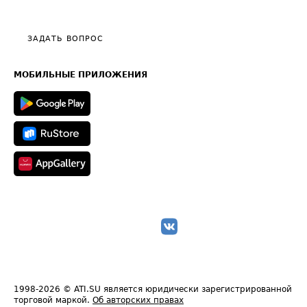
Эксклюзивные материалы
Тарифы
Видео по работе с ATI.SU
Политика конфиденциальности
Полезное по перевозкам
Общие положения
ЗАДАТЬ ВОПРОС
Часто задаваемые вопросы (FAQ)
Карта сайта
Техническая информация
МОБИЛЬНЫЕ ПРИЛОЖЕНИЯ
1998-2026
© ATI.SU является юридически зарегистрированной
торговой маркой.
Об авторских правах