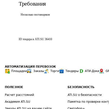
Требования
Несколько поставщиков
ID тендера в ATI.SU
36410
АВТОМАТИЗАЦИЯ ПЕРЕВОЗОК
Площадки
Заказы
Торги
Тендеры
АТИ-Доки
G
ПОЛЕЗНОЕ
БЕЗОПАСНОСТЬ
Расчет расстояний
ATI.SU о безопасности
Академия ATI.SU
Памятка по проверке конт
Звезды ATI.SU на вашем сайте
Светофор+