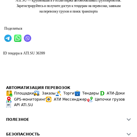
ATI.SU — крупнейшая в России биржа автомобильных грузоперевозок.
Зарегистрируйтесь и получите доступ к тендерам на перевозки, заявкам
на перевозку грузов и поиск транспорта
Поделиться
ID тендера в ATI.SU
36399
АВТОМАТИЗАЦИЯ ПЕРЕВОЗОК
Площадки
Заказы
Торги
Тендеры
АТИ-Доки
GPS-мониторинг
АТИ Мессенджер
Цепочки грузов
API ATI.SU
ПОЛЕЗНОЕ
Расчет расстояний
БЕЗОПАСНОСТЬ