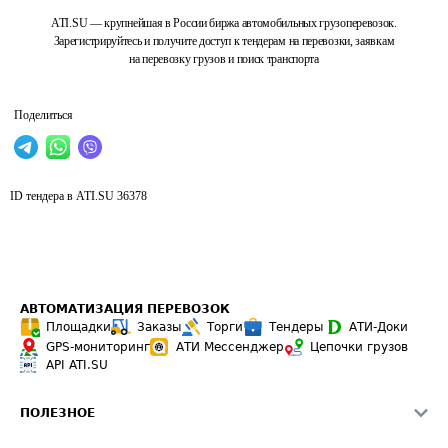
ATI.SU — крупнейшая в России биржа автомобильных грузоперевозок.
Зарегистрируйтесь и получите доступ к тендерам на перевозки, заявкам
на перевозку грузов и поиск транспорта
Поделиться
ID тендера в ATI.SU
36378
АВТОМАТИЗАЦИЯ ПЕРЕВОЗОК
Площадки
Заказы
Торги
Тендеры
АТИ-Доки
GPS-мониторинг
АТИ Мессенджер
Цепочки грузов
API ATI.SU
ПОЛЕЗНОЕ
Расчет расстояний