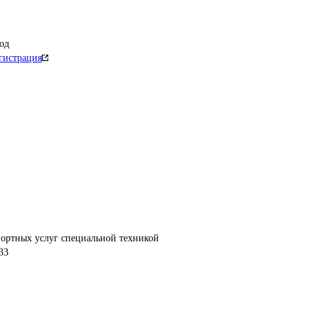
од
гистрация
портных услуг специальной техникой
33