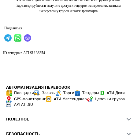
ATI.SU — крупнейшая в России биржа автомобильных грузоперевозок.
Зарегистрируйтесь и получите доступ к тендерам на перевозки, заявкам
на перевозку грузов и поиск транспорта
Поделиться
ID тендера в ATI.SU
36354
АВТОМАТИЗАЦИЯ ПЕРЕВОЗОК
Площадки
Заказы
Торги
Тендеры
АТИ-Доки
GPS-мониторинг
АТИ Мессенджер
Цепочки грузов
API ATI.SU
ПОЛЕЗНОЕ
Расчет расстояний
БЕЗОПАСНОСТЬ