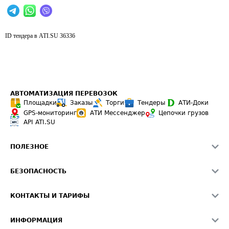
ID тендера в ATI.SU
36336
АВТОМАТИЗАЦИЯ ПЕРЕВОЗОК
Площадки
Заказы
Торги
Тендеры
АТИ-Доки
GPS-мониторинг
АТИ Мессенджер
Цепочки грузов
API ATI.SU
ПОЛЕЗНОЕ
Расчет расстояний
БЕЗОПАСНОСТЬ
Академия ATI.SU
ATI.SU о безопасности
Звезды ATI.SU на вашем сайте
КОНТАКТЫ И ТАРИФЫ
Памятка по проверке контрагентов
Индекс ATI.SU FTL РФ
О системе ATI.SU
Светофор+
Средние ставки
ИНФОРМАЦИЯ
Контактная информация