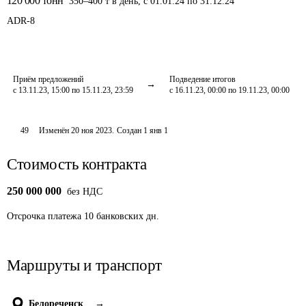
120 000
тонн
350
–
400
т
в день
,
с 01.01.24 по 31.12.24
ADR-
8
Приём предложений
Подведение итогов
с 13.11.23, 15:00 по 15.11.23, 23:59
с 16.11.23, 00:00 по 19.11.23, 00:00
49
Изменён
20 ноя 2023
.
Создан
1 янв 1
Стоимость контракта
250 000 000
без НДС
Отсрочка платежа
10
банковских дн.
Маршруты и транспорт
Белореченск
→